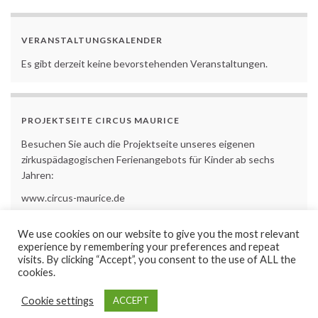
VERANSTALTUNGSKALENDER
Es gibt derzeit keine bevorstehenden Veranstaltungen.
PROJEKTSEITE CIRCUS MAURICE
Besuchen Sie auch die Projektseite unseres eigenen
zirkuspädagogischen Ferienangebots für Kinder ab sechs
Jahren:
www.circus-maurice.de
We use cookies on our website to give you the most relevant
experience by remembering your preferences and repeat
visits. By clicking “Accept”, you consent to the use of ALL the
cookies.
Impressum
Haftungsausschluss
AGB
Datenschutz
Cookie settings
ACCEPT
© 2026 www.adventoura.com.
Gemacht mit
von
Graphene Themes
.