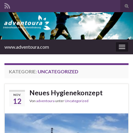
Suc
ums
www.adventoura.com
Navi
umsc
KATEGORIE:
UNCATEGORIZED
Neues Hygienekonzept
NOV.
12
Von
adventoura
unter
Uncategorized