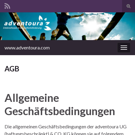
Suc
ums
www.adventoura.com
Navi
umsc
AGB
Allgemeine
Geschäftsbedingungen
Die allgemeinen Geschäftsbedingungen der adventoura UG
(haftungsbeschränkt) & CO. KG können sie auf folgendem