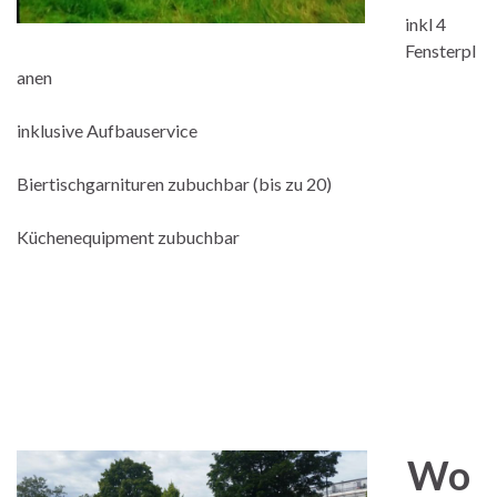
inkl 4
Fensterpl
anen
inklusive Aufbauservice
Biertischgarnituren zubuchbar (bis zu 20)
Küchenequipment zubuchbar
Wo