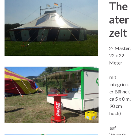
The
ater
zelt
2- Master,
22 x 22
Meter
mit
integriert
er Bühne (
ca 5 x 8 m,
90 cm
hoch)
auf
Wunsch