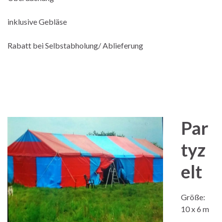
inklusive Gebläse
Rabatt bei Selbstabholung/ Ablieferung
Par
tyz
elt
Größe:
10 x 6 m