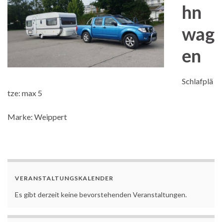
hn
wag
en
Schlafplä
tze: max 5
Marke: Weippert
VERANSTALTUNGSKALENDER
Es gibt derzeit keine bevorstehenden Veranstaltungen.